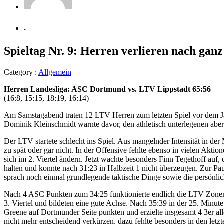
-
Spieltag Nr. 9: Herren verlieren nach gan
Category :
Allgemein
Herren Landesliga: ASC Dortmund vs. LTV Lippstadt 65:56
(16:8, 15:15, 18:19, 16:14)
Am Samstagabend traten 12 LTV Herren zum letzten Spiel vor dem Ja
Dominik Kleinschmidt warnte davor, den athletisch unterlegenen aber
Der LTV startete schlecht ins Spiel. Aus mangelnder Intensität in d
zu spät oder gar nicht. In der Offensive fehlte ebenso in vielen Akt
sich im 2. Viertel ändern. Jetzt wachte besonders Finn Tegethoff au
halten und konnte nach 31:23 in Halbzeit 1 nicht überzeugen. Zur Pa
sprach noch einmal grundlegende taktische Dinge sowie die persönlic
Nach 4 ASC Punkten zum 34:25 funktionierte endlich die LTV Zonenv
3. Viertel und bildeten eine gute Achse. Nach 35:39 in der 25. Minut
Greene auf Dortmunder Seite punkten und erzielte insgesamt 4 3er all
nicht mehr entscheidend verkürzen, dazu fehlte besonders in den let