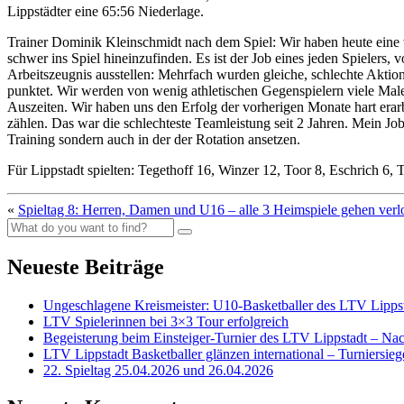
Lippstädter eine 65:56 Niederlage.
Trainer Dominik Kleinschmidt nach dem Spiel: Wir haben heute eine 
schwer ins Spiel hineinzufinden. Es ist der Job eines jeden Spielers
Arbeitszeugnis ausstellen: Mehrfach wurden gleiche, schlechte Akti
punktet. Wir werden von wenig athletischen Gegenspielern viele Mal
Auszeiten. Wir haben uns den Erfolg der vorherigen Monate hart erarbe
zählen. Das war die schlechteste Teamleistung seit 2 Jahren. Mein Job
Training sondern auch in der der Rotation ansetzen.
Für Lippstadt spielten: Tegethoff 16, Winzer 12, Toor 8, Eschrich 6, 
«
Spieltag 8: Herren, Damen und U16 – alle 3 Heimspiele gehen verl
Neueste Beiträge
Ungeschlagene Kreismeister: U10-Basketballer des LTV Lippst
LTV Spielerinnen bei 3×3 Tour erfolgreich
Begeisterung beim Einsteiger-Turnier des LTV Lippstadt – Na
LTV Lippstadt Basketballer glänzen international – Turniersi
22. Spieltag 25.04.2026 und 26.04.2026