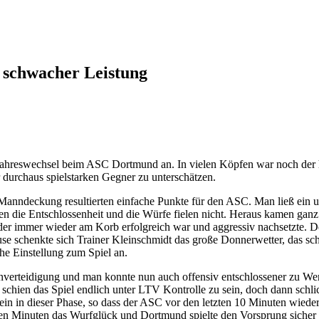
z schwacher Leistung
hreswechsel beim ASC Dortmund an. In vielen Köpfen war noch der ho
 durchaus spielstarken Gegner zu unterschätzen.
er Manndeckung resultierten einfache Punkte für den ASC. Man ließ ein
ionen die Entschlossenheit und die Würfe fielen nicht. Heraus kamen ga
f, der immer wieder am Korb erfolgreich war und aggressiv nachsetzte.
use schenkte sich Trainer Kleinschmidt das große Donnerwetter, das sc
he Einstellung zum Spiel an.
erteidigung und man konnte nun auch offensiv entschlossener zu Werk
e schien das Spiel endlich unter LTV Kontrolle zu sein, doch dann schl
ein in dieser Phase, so dass der ASC vor den letzten 10 Minuten wieder
zten Minuten das Wurfglück und Dortmund spielte den Vorsprung sicher 