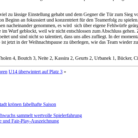
viel zu lässige Einstellung gehabt und dem Gegner die Tür zum Sieg v
, von Beginn an fokussiert und konzentriert für den Teamerfolg zu spie
onen nacheinander genommen, es wird sich über eigene Fehlwürfe geärg
e im Wurf geblockt, weil wir nicht entschlossen zum Abschluss gehen.
itet und sind nicht so talentiert, dass uns alles zufliegt. In der mome
 ist jetzt in der Weihnachtspause zu überlegen, wie das Team wieder zu
Tholen 4, Boutch 3, Neite 2, Kassira 2, Geurts 2, Urbanek 1, Bücker, C
oren
U14 überwintert auf Platz 3
»
adt krönen fabelhafte Saison
chwuchs sammelt wertvolle Spielerfahrung
ege und Fair-Play-Auszeichnung