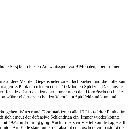
he Sieg beim letzten Auswärtsspiel vor 9 Monaten, aber Trainer
 ums andere Mal den Gegenspieler zu einfach ziehen und die Hilfe kam
nz magere 8 Punkte nach den ersten 10 Minuten Spielzeit. Das musste
 Der Rest des Teams schien aber immer noch den Dornröschenschlaf zu
hon während der ersten beiden Viertel am Spielfeldrand kam und
e gehen. Winzer und Toor markierten alle 19 Lippstädter Punkte im
ich sich erneut der defensive Schlendrian ein. Immer wieder konnte
 mit 49:42 in Führung ging. Auch im letzten Viertel konnte Lippstadt
runter. Am Ende stand unter der absolut enttäuschenden Leistung der