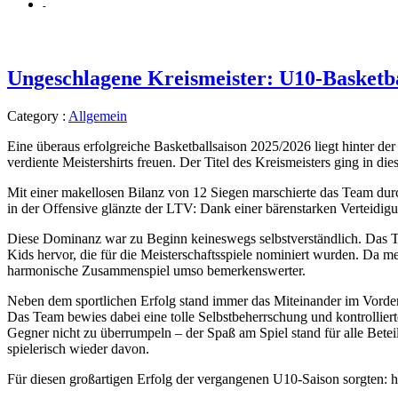
-
Ungeschlagene Kreismeister: U10-Basketba
Category :
Allgemein
Eine überaus erfolgreiche Basketballsaison 2025/2026 liegt hinter d
verdiente Meistershirts freuen. Der Titel des Kreismeisters ging in d
Mit einer makellosen Bilanz von 12 Siegen marschierte das Team durc
in der Offensive glänzte der LTV: Dank einer bärenstarken Verteidigu
Diese Dominanz war zu Beginn keineswegs selbstverständlich. Das T
Kids hervor, die für die Meisterschaftsspiele nominiert wurden. Da me
harmonische Zusammenspiel umso bemerkenswerter.
Neben dem sportlichen Erfolg stand immer das Miteinander im Vord
Das Team bewies dabei eine tolle Selbstbeherrschung und kontrollie
Gegner nicht zu überrumpeln – der Spaß am Spiel stand für alle Betei
spielerisch wieder davon.
Für diesen großartigen Erfolg der vergangenen U10-Saison sorgten: h