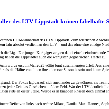
ller des LTV Lippstadt krönen fabelhafte S
er offenen U10-Mannschaft des LTV Lippstadt. Zum feierlichen Abschluss
iesem Jahr absolut verdient an den LTV – und das ohne eine einzige Nied
h die Liga. Die jungen Korbjäger zeigten dabei eine beeindruckende Tre
ng ließen die Lippstädter auch die wenigsten gegnerischen Treffer zu.
eam wurde erst im Mai 2025 völlig bunt zusammengewürfelt. Aus eine
hr als die Hälfte von ihnen ihre allererste Saison bestritt und kaum Sp
ergrund. Der Fokus lag darauf, sich aneinander zu gewöhnen, als Te
rte zu jeder Zeit das Geschehen auf dem Feld. War der LTV deutlich ü
ligten stets an erster Stelle. Wurde es in knappen Phasen doch einmal 
intere Reihe von links nach rechts: Milana, Danila, Max, Hannes, Sophi