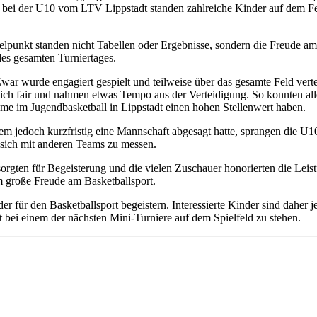
bei der U10 vom LTV Lippstadt standen zahlreiche Kinder auf dem Fel
Mittelpunkt standen nicht Tabellen oder Ergebnisse, sondern die Freud
es gesamten Turniertages.
ar wurde engagiert gespielt und teilweise über das gesamte Feld vert
ich fair und nahmen etwas Tempo aus der Verteidigung. So konnten alle
me im Jugendbasketball in Lippstadt einen hohen Stellenwert haben.
dem jedoch kurzfristig eine Mannschaft abgesagt hatte, sprangen die 
 sich mit anderen Teams zu messen.
orgten für Begeisterung und die vielen Zuschauer honorierten die Le
em große Freude am Basketballsport.
 für den Basketballsport begeistern. Interessierte Kinder sind daher je
 bei einem der nächsten Mini-Turniere auf dem Spielfeld zu stehen.