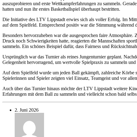
auszuprobieren und erste Wettkampferfahrungen zu sammeln. Gerade 
hatten und nun ihr erstes Basketballspiel überhaupt bestritten.
Die Initiative des LTV Lippstadt erwies sich als voller Erfolg. Im 
auf dem Spielfeld. Entsprechend positiv war die Stimmung während d
Besonders hervorzuheben war die ausgesprochen faire Atmosphäre. Zw
Druck noch Schwierigkeiten hatte, reagierten die Mannschaften sportl
sammeln. Ein schönes Beispiel dafür, dass Fairness und Rücksichtnah
Ursprünglich war das Turnier als reines Jungenturnier geplant. Nach
Gelegenheit hervorragend, um wertvolle Spielpraxis zu sammeln und
Auf dem Spielfeld wurde um jeden Ball gekämpft, zahlreiche Körbe s
Spielerinnen und Spieler zeigten viel Einsatz, Teamgeist und vor all
Auch über das Turnier hinaus möchte der LTV Lippstadt weitere Kinder
Erfahrungen mit dem Ball zu sammeln und vielleicht schon bald selbst
2. Juni 2026