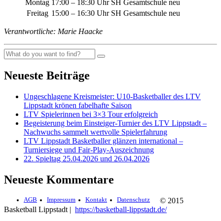
Montag
17:00 – 18:30 Uhr
SH Gesamtschule neu
Freitag
15:00 – 16:30 Uhr
SH Gesamtschule neu
Verantwortliche: Marie Haacke
Neueste Beiträge
Ungeschlagene Kreismeister: U10-Basketballer des LTV
Lippstadt krönen fabelhafte Saison
LTV Spielerinnen bei 3×3 Tour erfolgreich
Begeisterung beim Einsteiger-Turnier des LTV Lippstadt –
Nachwuchs sammelt wertvolle Spielerfahrung
LTV Lippstadt Basketballer glänzen international –
Turniersiege und Fair-Play-Auszeichnung
22. Spieltag 25.04.2026 und 26.04.2026
Neueste Kommentare
AGB
Impressum
Kontakt
Datenschutz
© 2015
Basketball Lippstadt |
https://basketball-lippstadt.de/