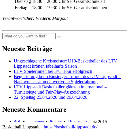
Dienstag
18:30 – 20:00 Uhr
SH Gesamtschule alt
Freitag
18:00 – 19:30 Uhr
SH Gesamtschule neu
Verantwortlicher: Frederic Margout
Neueste Beiträge
Ungeschlagene Kreismeister: U10-Basketballer des LTV
Lippstadt krönen fabelhafte Saison
LTV Spielerinnen bei 3×3 Tour erfolgreich
Begeisterung beim Einsteiger-Turnier des LTV Lippstadt –
Nachwuchs sammelt wertvolle Spielerfahrung
LTV Lippstadt Basketballer glänzen international –
Turniersiege und Fair-Play-Auszeichnung
22. Spieltag 25.04.2026 und 26.04.2026
Neueste Kommentare
AGB
Impressum
Kontakt
Datenschutz
© 2015
Basketball Lippstadt |
https://basketball-lippstadt.de/