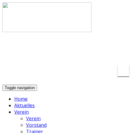
info@basketball-lippstadt.de
+49-176-
23175297
Toggle navigation
Home
Aktuelles
Verein
Verein
Vorstand
Trainer