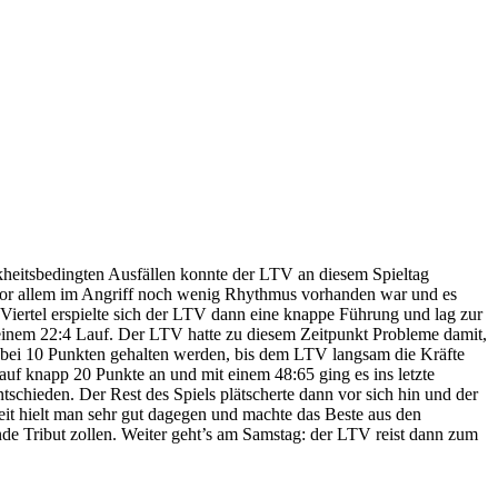
heitsbedingten Ausfällen konnte der LTV an diesem Spieltag
s vor allem im Angriff noch wenig Rhythmus vorhanden war und es
iertel erspielte sich der LTV dann eine knappe Führung und lag zur
t einem 22:4 Lauf. Der LTV hatte zu diesem Zeitpunkt Probleme damit,
nge bei 10 Punkten gehalten werden, bis dem LTV langsam die Kräfte
uf knapp 20 Punkte an und mit einem 48:65 ging es ins letzte
schieden. Der Rest des Spiels plätscherte dann vor sich hin und der
zeit hielt man sehr gut dagegen und machte das Beste aus den
de Tribut zollen. Weiter geht’s am Samstag: der LTV reist dann zum