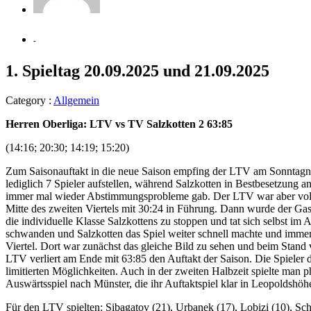
-
1. Spieltag 20.09.2025 und 21.09.2025
Category :
Allgemein
Herren Oberliga: LTV vs TV Salzkotten 2 63:85
(14:16; 20:30; 14:19; 15:20)
Zum Saisonauftakt in die neue Saison empfing der LTV am Sonntagna
lediglich 7 Spieler aufstellen, während Salzkotten in Bestbesetzung
immer mal wieder Abstimmungsprobleme gab. Der LTV war aber voll im
Mitte des zweiten Viertels mit 30:24 in Führung. Dann wurde der Gas
die individuelle Klasse Salzkottens zu stoppen und tat sich selbst im
schwanden und Salzkotten das Spiel weiter schnell machte und immer
Viertel. Dort war zunächst das gleiche Bild zu sehen und beim Stand 
LTV verliert am Ende mit 63:85 den Auftakt der Saison. Die Spieler d
limitierten Möglichkeiten. Auch in der zweiten Halbzeit spielte man
Auswärtsspiel nach Münster, die ihr Auftaktspiel klar in Leopoldsh
Für den LTV spielten: Sibagatov (21), Urbanek (17), Lobizi (10), Sch