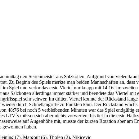
chmittag den Serienmeister aus Salzkotten. Aufgrund von vielen krank
 antrat. Zu Beginn des Spiels merkte man beiden Mannschaften an, das
 Spiel und verlor das erste Viertel nur knapp mit 14:16. Im zweiten V
t aus Salzkotten allerdings immer stärker und beendete das Viertel mi
 Angriffsspiel sehr schwer. Im dritten Viertel konnte der Rückstand la
 wieder durch Schnellangriffe zu Punkten kam. Der Rückstand wuchs a
von 48:76 bei noch 5 verbleibenden Minuten war das Spiel endgültig ent
es LTV´s müssen sich aber nichts vorwerfen: bis tief in die erste Halb
 phasenweise auf Augenhöhe mit, musste der kurzen Rotation aber am En
öhe gewonnen haben.
leining (7), Margout (6), Tholen (2), Nikicevic