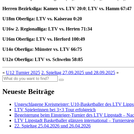
Herren Bezirksliga: Kamen vs. LTV 20:0
;
LTV vs. Hamm 67:47
U18m Oberliga: LTV vs. Kaiserau
0:20
U16w 2. Regionalliga: LTV vs. Herten
71:34
U16m Oberliga: LTV vs. Herford
100:49
U14o Oberliga: Münster vs. LTV 66:75
U12o Oberliga: LTV vs. Schwelm
58:85
«
U12 Turnier 2025
2. Spieltag 27.09.2025 und 28.09.2025
»
Neueste Beiträge
Ungeschlagene Kreismeister: U10-Basketballer des LTV Lippst
LTV Spielerinnen bei 3×3 Tour erfolgreich
Begeisterung beim Einsteiger-Turnier des LTV Lippstadt – Na
LTV Lippstadt Basketballer glänzen international – Turniersi
22. Spieltag 25.04.2026 und 26.04.2026