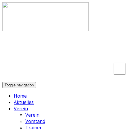
info@basketball-lippstadt.de
+49-176-
23175297
Toggle navigation
Home
Aktuelles
Verein
Verein
Vorstand
Trainer