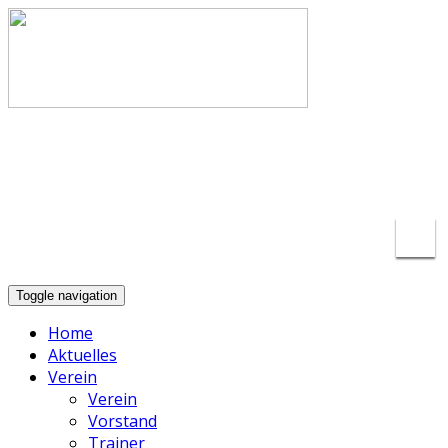
info@basketball-lippstadt.de
+49-176-
23175297
Toggle navigation
Home
Aktuelles
Verein
Verein
Vorstand
Trainer