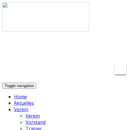
info@basketball-lippstadt.de
+49-176-
23175297
Toggle navigation
Home
Aktuelles
Verein
Verein
Vorstand
Trainer