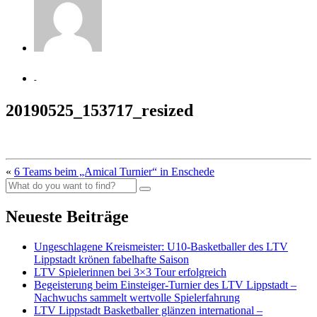
-
20190525_153717_resized
«
6 Teams beim „Amical Turnier“ in Enschede
Neueste Beiträge
Ungeschlagene Kreismeister: U10-Basketballer des LTV
Lippstadt krönen fabelhafte Saison
LTV Spielerinnen bei 3×3 Tour erfolgreich
Begeisterung beim Einsteiger-Turnier des LTV Lippstadt –
Nachwuchs sammelt wertvolle Spielerfahrung
LTV Lippstadt Basketballer glänzen international –