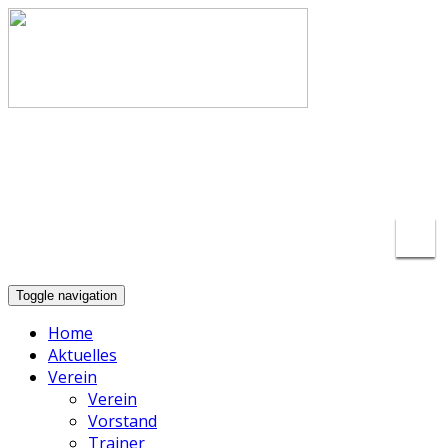
info@basketball-lippstadt.de
+49-176-
23175297
Toggle navigation
Home
Aktuelles
Verein
Verein
Vorstand
Trainer