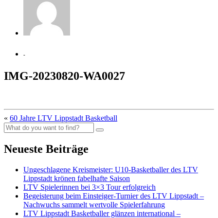
-
IMG-20230820-WA0027
«
60 Jahre LTV Lippstadt Basketball
Neueste Beiträge
Ungeschlagene Kreismeister: U10-Basketballer des LTV
Lippstadt krönen fabelhafte Saison
LTV Spielerinnen bei 3×3 Tour erfolgreich
Begeisterung beim Einsteiger-Turnier des LTV Lippstadt –
Nachwuchs sammelt wertvolle Spielerfahrung
LTV Lippstadt Basketballer glänzen international –