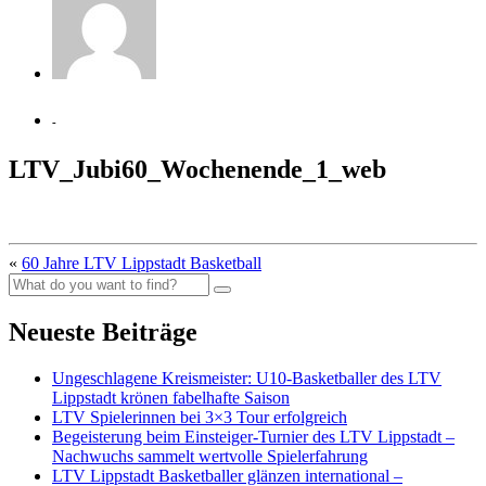
-
LTV_Jubi60_Wochenende_1_web
«
60 Jahre LTV Lippstadt Basketball
Neueste Beiträge
Ungeschlagene Kreismeister: U10-Basketballer des LTV
Lippstadt krönen fabelhafte Saison
LTV Spielerinnen bei 3×3 Tour erfolgreich
Begeisterung beim Einsteiger-Turnier des LTV Lippstadt –
Nachwuchs sammelt wertvolle Spielerfahrung
LTV Lippstadt Basketballer glänzen international –