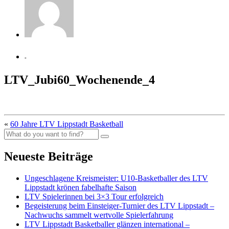
-
LTV_Jubi60_Wochenende_4
«
60 Jahre LTV Lippstadt Basketball
Neueste Beiträge
Ungeschlagene Kreismeister: U10-Basketballer des LTV
Lippstadt krönen fabelhafte Saison
LTV Spielerinnen bei 3×3 Tour erfolgreich
Begeisterung beim Einsteiger-Turnier des LTV Lippstadt –
Nachwuchs sammelt wertvolle Spielerfahrung
LTV Lippstadt Basketballer glänzen international –