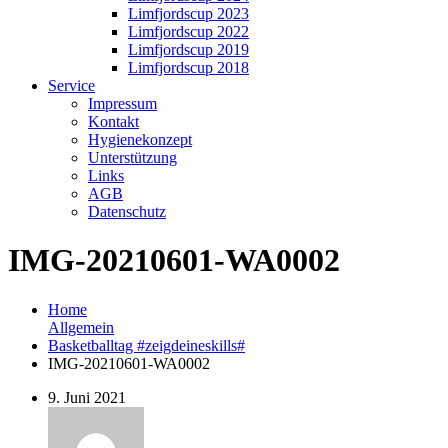
Limfjordscup 2023
Limfjordscup 2022
Limfjordscup 2019
Limfjordscup 2018
Service
Impressum
Kontakt
Hygienekonzept
Unterstützung
Links
AGB
Datenschutz
IMG-20210601-WA0002
Home
Allgemein
Basketballtag #zeigdeineskills#
IMG-20210601-WA0002
9. Juni 2021