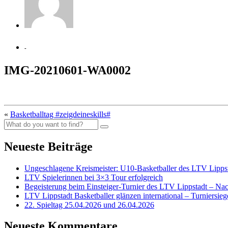
-
IMG-20210601-WA0002
«
Basketballtag #zeigdeineskills#
Neueste Beiträge
Ungeschlagene Kreismeister: U10-Basketballer des LTV Lippst
LTV Spielerinnen bei 3×3 Tour erfolgreich
Begeisterung beim Einsteiger-Turnier des LTV Lippstadt – Na
LTV Lippstadt Basketballer glänzen international – Turniersi
22. Spieltag 25.04.2026 und 26.04.2026
Neueste Kommentare