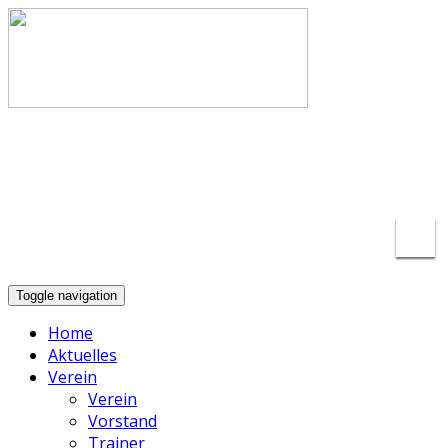
info@basketball-lippstadt.de
+49-176-
23175297
Toggle navigation
Home
Aktuelles
Verein
Verein
Vorstand
Trainer