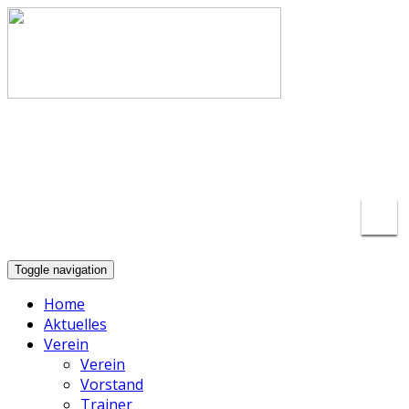
info@basketball-lippstadt.de
+49-176-
23175297
Toggle navigation
Home
Aktuelles
Verein
Verein
Vorstand
Trainer