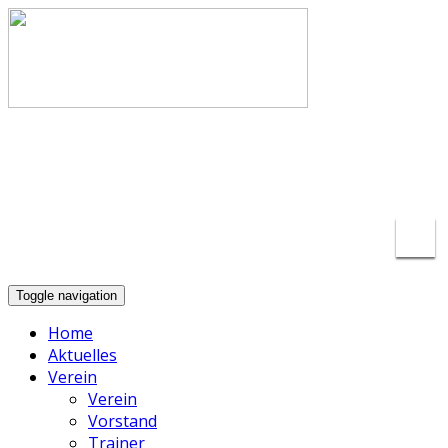
info@basketball-lippstadt.de
+49-176-
23175297
Toggle navigation
Home
Aktuelles
Verein
Verein
Vorstand
Trainer