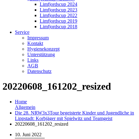
Limfjordscup 2024
Limfjordscup 2023
Limfjordscup 2022
Limfjordscup 2019
Limfjordscup 2018
Service
Impressum
Kontakt
Hygienekonzept
Unterstützung
Links
AGB
Datenschutz
20220608_161202_resized
Home
Allgemein
Die 28. NRW3x3Tour begeisterte Kinder und Jugendliche in
Lippstadt: Korbjäger mit Spielwitz und Teamgeist
20220608_161202_resized
10. Juni 2022