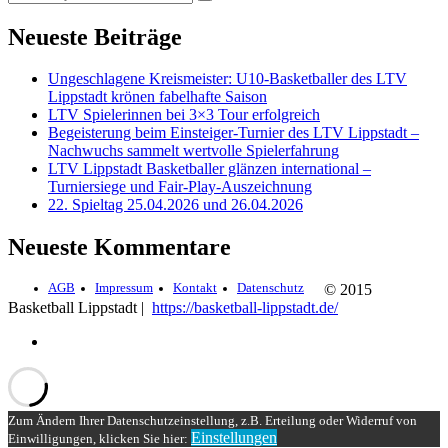
Neueste Beiträge
Ungeschlagene Kreismeister: U10-Basketballer des LTV
Lippstadt krönen fabelhafte Saison
LTV Spielerinnen bei 3×3 Tour erfolgreich
Begeisterung beim Einsteiger-Turnier des LTV Lippstadt –
Nachwuchs sammelt wertvolle Spielerfahrung
LTV Lippstadt Basketballer glänzen international –
Turniersiege und Fair-Play-Auszeichnung
22. Spieltag 25.04.2026 und 26.04.2026
Neueste Kommentare
AGB
Impressum
Kontakt
Datenschutz
© 2015
Basketball Lippstadt |
https://basketball-lippstadt.de/
Zum Ändern Ihrer Datenschutzeinstellung, z.B. Erteilung oder Widerruf von
Einstellungen
Einwilligungen, klicken Sie hier: