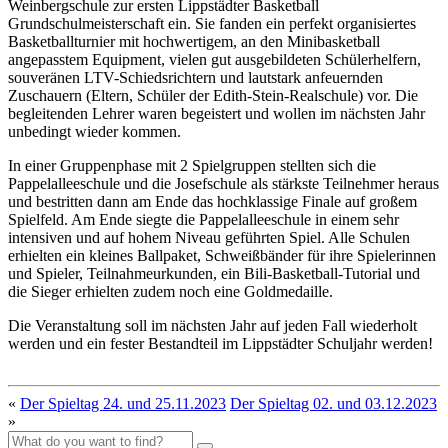
Weinbergschule zur ersten Lippstädter Basketball
Grundschulmeisterschaft ein. Sie fanden ein perfekt organisiertes
Basketballturnier mit hochwertigem, an den Minibasketball
angepasstem Equipment, vielen gut ausgebildeten Schülerhelfern,
souveränen LTV-Schiedsrichtern und lautstark anfeuernden
Zuschauern (Eltern, Schüler der Edith-Stein-Realschule) vor. Die
begleitenden Lehrer waren begeistert und wollen im nächsten Jahr
unbedingt wieder kommen.
In einer Gruppenphase mit 2 Spielgruppen stellten sich die
Pappelalleeschule und die Josefschule als stärkste Teilnehmer heraus
und bestritten dann am Ende das hochklassige Finale auf großem
Spielfeld. Am Ende siegte die Pappelalleeschule in einem sehr
intensiven und auf hohem Niveau geführten Spiel. Alle Schulen
erhielten ein kleines Ballpaket, Schweißbänder für ihre Spielerinnen
und Spieler, Teilnahmeurkunden, ein Bili-Basketball-Tutorial und
die Sieger erhielten zudem noch eine Goldmedaille.
Die Veranstaltung soll im nächsten Jahr auf jeden Fall wiederholt
werden und ein fester Bestandteil im Lippstädter Schuljahr werden!
«
Der Spieltag 24. und 25.11.2023
Der Spieltag 02. und 03.12.2023
»