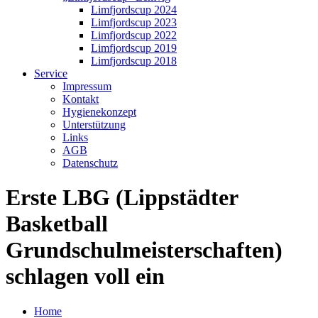
Limfjordscup 2024
Limfjordscup 2023
Limfjordscup 2022
Limfjordscup 2019
Limfjordscup 2018
Service
Impressum
Kontakt
Hygienekonzept
Unterstützung
Links
AGB
Datenschutz
Erste LBG (Lippstädter
Basketball
Grundschulmeisterschaften)
schlagen voll ein
Home