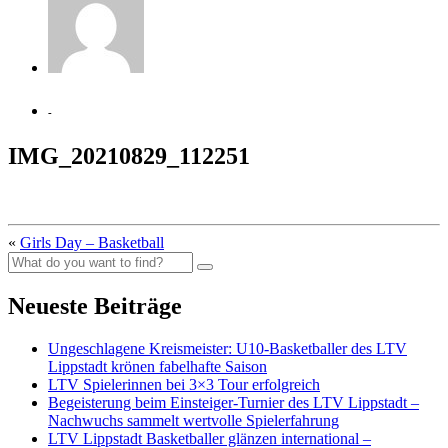
-
IMG_20210829_112251
«
Girls Day – Basketball
Neueste Beiträge
Ungeschlagene Kreismeister: U10-Basketballer des LTV
Lippstadt krönen fabelhafte Saison
LTV Spielerinnen bei 3×3 Tour erfolgreich
Begeisterung beim Einsteiger-Turnier des LTV Lippstadt –
Nachwuchs sammelt wertvolle Spielerfahrung
LTV Lippstadt Basketballer glänzen international –