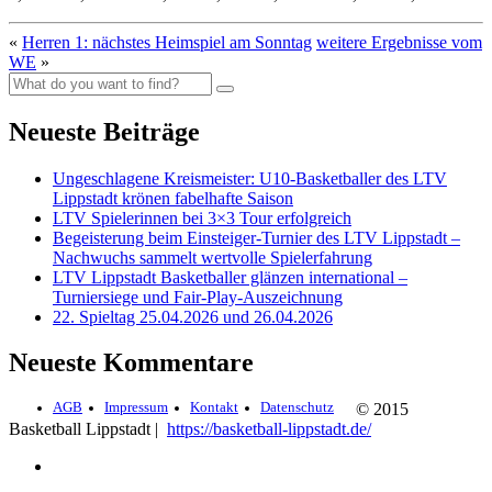
«
Herren 1: nächstes Heimspiel am Sonntag
weitere Ergebnisse vom
WE
»
Neueste Beiträge
Ungeschlagene Kreismeister: U10-Basketballer des LTV
Lippstadt krönen fabelhafte Saison
LTV Spielerinnen bei 3×3 Tour erfolgreich
Begeisterung beim Einsteiger-Turnier des LTV Lippstadt –
Nachwuchs sammelt wertvolle Spielerfahrung
LTV Lippstadt Basketballer glänzen international –
Turniersiege und Fair-Play-Auszeichnung
22. Spieltag 25.04.2026 und 26.04.2026
Neueste Kommentare
AGB
Impressum
Kontakt
Datenschutz
© 2015
Basketball Lippstadt |
https://basketball-lippstadt.de/