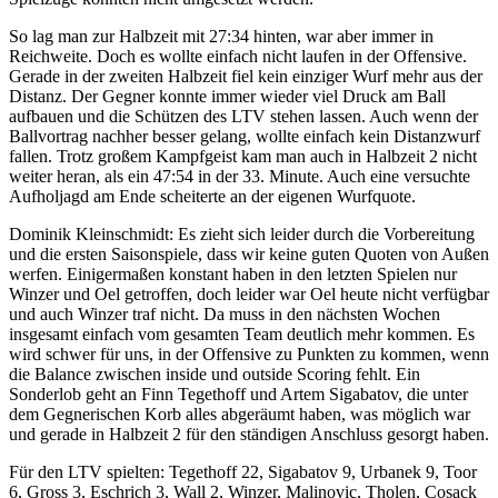
So lag man zur Halbzeit mit 27:34 hinten, war aber immer in
Reichweite. Doch es wollte einfach nicht laufen in der Offensive.
Gerade in der zweiten Halbzeit fiel kein einziger Wurf mehr aus der
Distanz. Der Gegner konnte immer wieder viel Druck am Ball
aufbauen und die Schützen des LTV stehen lassen. Auch wenn der
Ballvortrag nachher besser gelang, wollte einfach kein Distanzwurf
fallen. Trotz großem Kampfgeist kam man auch in Halbzeit 2 nicht
weiter heran, als ein 47:54 in der 33. Minute. Auch eine versuchte
Aufholjagd am Ende scheiterte an der eigenen Wurfquote.
Dominik Kleinschmidt: Es zieht sich leider durch die Vorbereitung
und die ersten Saisonspiele, dass wir keine guten Quoten von Außen
werfen. Einigermaßen konstant haben in den letzten Spielen nur
Winzer und Oel getroffen, doch leider war Oel heute nicht verfügbar
und auch Winzer traf nicht. Da muss in den nächsten Wochen
insgesamt einfach vom gesamten Team deutlich mehr kommen. Es
wird schwer für uns, in der Offensive zu Punkten zu kommen, wenn
die Balance zwischen inside und outside Scoring fehlt. Ein
Sonderlob geht an Finn Tegethoff und Artem Sigabatov, die unter
dem Gegnerischen Korb alles abgeräumt haben, was möglich war
und gerade in Halbzeit 2 für den ständigen Anschluss gesorgt haben.
Für den LTV spielten: Tegethoff 22, Sigabatov 9, Urbanek 9, Toor
6, Gross 3, Eschrich 3, Wall 2, Winzer, Malinovic, Tholen, Cosack