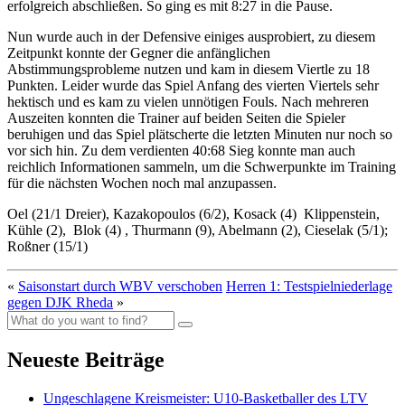
erfolgreich abschließen. So ging es mit 8:27 in die Pause.
Nun wurde auch in der Defensive einiges ausprobiert, zu diesem
Zeitpunkt konnte der Gegner die anfänglichen
Abstimmungsprobleme nutzen und kam in diesem Viertle zu 18
Punkten. Leider wurde das Spiel Anfang des vierten Viertels sehr
hektisch und es kam zu vielen unnötigen Fouls. Nach mehreren
Auszeiten konnten die Trainer auf beiden Seiten die Spieler
beruhigen und das Spiel plätscherte die letzten Minuten nur noch so
vor sich hin. Zu dem verdienten 40:68 Sieg konnte man auch
reichlich Informationen sammeln, um die Schwerpunkte im Training
für die nächsten Wochen noch mal anzupassen.
Oel (21/1 Dreier), Kazakopoulos (6/2), Kosack (4) Klippenstein,
Kühle (2), Blok (4) , Thurmann (9), Abelmann (2), Cieselak (5/1);
Roßner (15/1)
«
Saisonstart durch WBV verschoben
Herren 1: Testspielniederlage
gegen DJK Rheda
»
Neueste Beiträge
Ungeschlagene Kreismeister: U10-Basketballer des LTV