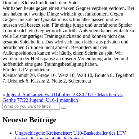
Dominik Kleinschmidt nach dem Spiel:
Wir haben heute gegen einen starken Gegner verdient verloren. Bei
uns haben nur wenige Dinge wirklich gut funktioniert. Gegen
Gegner mit solcher Qualität muss schon alles passen und wir
müssen voll besetzt sein. Für einige junge und unerfahrene Spieler
kommt solch ein Gegner noch zu früh. Außerdem haben einfach zu
viele Leistungsträger Trainingsrückstand und können nicht das
gesamte Spiel helfen. Das wird sich auch leider aus privaten und
beruflichen Gründen nicht ändern. Besonders auf den
Außenpositionen kamen wir häufig einen Schritt zu spät. Wir
werden in der Herbstpause an unserer Verteidigung arbeiten und
hoffentlich eine gute Trainingsbeteiligung haben.
Für den LTV punkteten:
Kleinschmidt 20, Grebe 16, Werz 10, Wall 10, Boutch 8, Tegethoff
7, Urbanek 6, Kassira 2, Neite 2, Scheremeta
«
Jugend: Südkamen vs. U14 offen 23:80 / U17 Mädchen vs.
Gerthe 77:22
Jugend: U16-1 männlich
»
Neueste Beiträge
Ungeschlagene Kreismeister: U10-Basketballer des LTV
Lippstadt krönen fabelhafte Saison