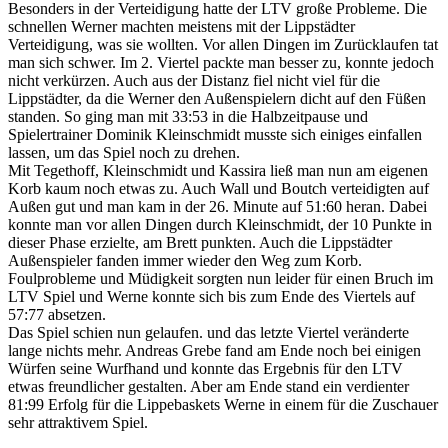
Besonders in der Verteidigung hatte der LTV große Probleme. Die
schnellen Werner machten meistens mit der Lippstädter
Verteidigung, was sie wollten. Vor allen Dingen im Zurücklaufen tat
man sich schwer. Im 2. Viertel packte man besser zu, konnte jedoch
nicht verkürzen. Auch aus der Distanz fiel nicht viel für die
Lippstädter, da die Werner den Außenspielern dicht auf den Füßen
standen. So ging man mit 33:53 in die Halbzeitpause und
Spielertrainer Dominik Kleinschmidt musste sich einiges einfallen
lassen, um das Spiel noch zu drehen.
Mit Tegethoff, Kleinschmidt und Kassira ließ man nun am eigenen
Korb kaum noch etwas zu. Auch Wall und Boutch verteidigten auf
Außen gut und man kam in der 26. Minute auf 51:60 heran. Dabei
konnte man vor allen Dingen durch Kleinschmidt, der 10 Punkte in
dieser Phase erzielte, am Brett punkten. Auch die Lippstädter
Außenspieler fanden immer wieder den Weg zum Korb.
Foulprobleme und Müdigkeit sorgten nun leider für einen Bruch im
LTV Spiel und Werne konnte sich bis zum Ende des Viertels auf
57:77 absetzen.
Das Spiel schien nun gelaufen. und das letzte Viertel veränderte
lange nichts mehr. Andreas Grebe fand am Ende noch bei einigen
Würfen seine Wurfhand und konnte das Ergebnis für den LTV
etwas freundlicher gestalten. Aber am Ende stand ein verdienter
81:99 Erfolg für die Lippebaskets Werne in einem für die Zuschauer
sehr attraktivem Spiel.