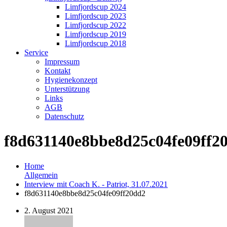
Limfjordscup 2024
Limfjordscup 2023
Limfjordscup 2022
Limfjordscup 2019
Limfjordscup 2018
Service
Impressum
Kontakt
Hygienekonzept
Unterstützung
Links
AGB
Datenschutz
f8d631140e8bbe8d25c04fe09ff2
Home
Allgemein
Interview mit Coach K. - Patriot, 31.07.2021
f8d631140e8bbe8d25c04fe09ff20dd2
2. August 2021