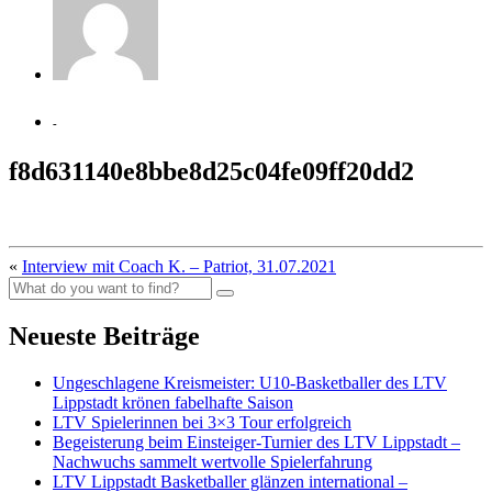
-
f8d631140e8bbe8d25c04fe09ff20dd2
«
Interview mit Coach K. – Patriot, 31.07.2021
Neueste Beiträge
Ungeschlagene Kreismeister: U10-Basketballer des LTV
Lippstadt krönen fabelhafte Saison
LTV Spielerinnen bei 3×3 Tour erfolgreich
Begeisterung beim Einsteiger-Turnier des LTV Lippstadt –
Nachwuchs sammelt wertvolle Spielerfahrung
LTV Lippstadt Basketballer glänzen international –