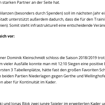
 starken Partner an der Seite hat.
r Bilanzen (besonders durch Spenden) soll im nächsten Jahr e
tadt unterstützt außerdem dadurch, dass die für den Traini
ien). Somit steht infrastrukturell eine entscheidende Verä
ich vor:
er Dominik Kleinschmidt schloss die Saison 2018/2019 trotz
em vieler Ausfälle konnte man mit 12:10 Siegen eine positive
 ersten 3 Tabellenplätze, hätte fast den großen Favoriten 
beiden Partien Niederlagen gegen Gerthe und Wellinghofen e
aber für Kontinuität im Kader.
i und Jonas Blok zwei junge Spieler im erweiterten Kader u