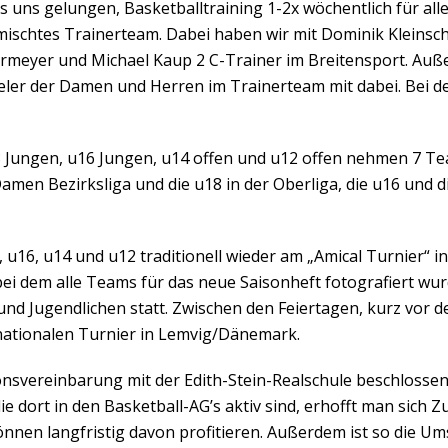
es uns gelungen, Basketballtraining 1-2x wöchentlich für all
mischtes Trainerteam. Dabei haben wir mit Dominik Kleins
termeyer und Michael Kaup 2 C-Trainer im Breitensport. Au
eler der Damen und Herren im Trainerteam mit dabei. Bei d
 Jungen, u16 Jungen, u14 offen und u12 offen nehmen 7 Team
Damen Bezirksliga und die u18 in der Oberliga, die u16 und d
16, u14 und u12 traditionell wieder am „Amical Turnier“ in 
ei dem alle Teams für das neue Saisonheft fotografiert wur
nd Jugendlichen statt. Zwischen den Feiertagen, kurz vor 
ationalen Turnier in Lemvig/Dänemark.
vereinbarung mit der Edith-Stein-Realschule beschlossen, 
e dort in den Basketball-AG’s aktiv sind, erhofft man sich 
nen langfristig davon profitieren. Außerdem ist so die U