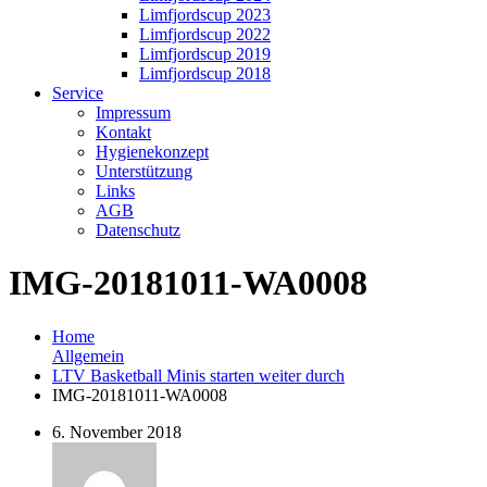
Limfjordscup 2023
Limfjordscup 2022
Limfjordscup 2019
Limfjordscup 2018
Service
Impressum
Kontakt
Hygienekonzept
Unterstützung
Links
AGB
Datenschutz
IMG-20181011-WA0008
Home
Allgemein
LTV Basketball Minis starten weiter durch
IMG-20181011-WA0008
6. November 2018