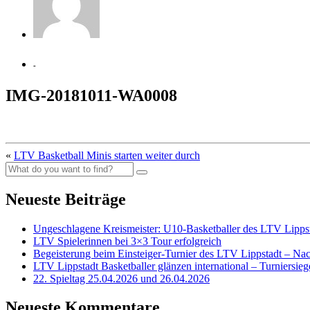
-
IMG-20181011-WA0008
«
LTV Basketball Minis starten weiter durch
Neueste Beiträge
Ungeschlagene Kreismeister: U10-Basketballer des LTV Lippst
LTV Spielerinnen bei 3×3 Tour erfolgreich
Begeisterung beim Einsteiger-Turnier des LTV Lippstadt – Na
LTV Lippstadt Basketballer glänzen international – Turniersi
22. Spieltag 25.04.2026 und 26.04.2026
Neueste Kommentare