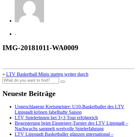
-
IMG-20181011-WA0009
«
LTV Basketball Minis starten weiter durch
Neueste Beiträge
Ungeschlagene Kreismeister: U10-Basketballer des LTV
Lippstadt krönen fabelhafte Saison
LTV Spielerinnen bei 3×3 Tour erfolgreich
Begeisterung beim Einsteiger-Turnier des LTV Lippstadt –
Nachwuchs sammelt wertvolle Spielerfahrung
LTV Lippstadt Basketballer glänzen international –