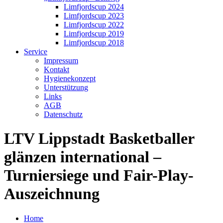
Limfjordscup 2024
Limfjordscup 2023
Limfjordscup 2022
Limfjordscup 2019
Limfjordscup 2018
Service
Impressum
Kontakt
Hygienekonzept
Unterstützung
Links
AGB
Datenschutz
LTV Lippstadt Basketballer
glänzen international –
Turniersiege und Fair-Play-
Auszeichnung
Home