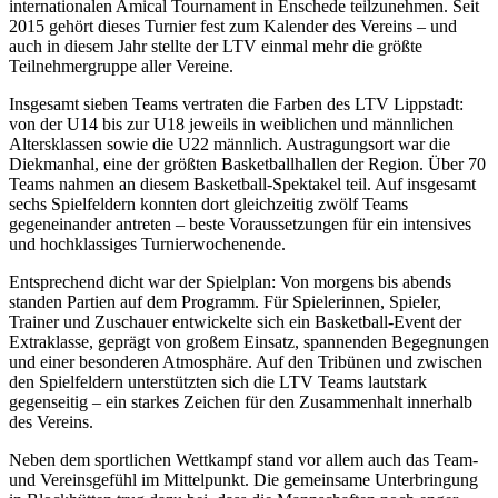
internationalen Amical Tournament in Enschede teilzunehmen. Seit
2015 gehört dieses Turnier fest zum Kalender des Vereins – und
auch in diesem Jahr stellte der LTV einmal mehr die größte
Teilnehmergruppe aller Vereine.
Insgesamt sieben Teams vertraten die Farben des LTV Lippstadt:
von der U14 bis zur U18 jeweils in weiblichen und männlichen
Altersklassen sowie die U22 männlich. Austragungsort war die
Diekmanhal, eine der größten Basketballhallen der Region. Über 70
Teams nahmen an diesem Basketball-Spektakel teil. Auf insgesamt
sechs Spielfeldern konnten dort gleichzeitig zwölf Teams
gegeneinander antreten – beste Voraussetzungen für ein intensives
und hochklassiges Turnierwochenende.
Entsprechend dicht war der Spielplan: Von morgens bis abends
standen Partien auf dem Programm. Für Spielerinnen, Spieler,
Trainer und Zuschauer entwickelte sich ein Basketball-Event der
Extraklasse, geprägt von großem Einsatz, spannenden Begegnungen
und einer besonderen Atmosphäre. Auf den Tribünen und zwischen
den Spielfeldern unterstützten sich die LTV Teams lautstark
gegenseitig – ein starkes Zeichen für den Zusammenhalt innerhalb
des Vereins.
Neben dem sportlichen Wettkampf stand vor allem auch das Team-
und Vereinsgefühl im Mittelpunkt. Die gemeinsame Unterbringung