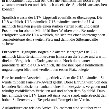
in Blockhütten trug dazu bei, dass die Mannschaften noch enger
zusammenwuchsen und sich auch abseits des Spielfelds austauschen
konnten.
Sportlich wusste der LTV Lippstadt ebenfalls zu überzeugen. Die
U18 weiblich, U18 männlich, U16 männlich sowie die U14
männlich belegten jeweils einen starken vierten Platz und damit
Positionen im oberen Mittelfeld ihrer Wettbewerbe. Besonders
erfolgreich war die U14 weiblich, die sich mit einer überzeugenden
Turnierleistung den zweiten Platz und damit die Silbermedaille
sicherte.
Für weitere Highlights sorgten die älteren Jahrgänge: Die U22
männlich kämpfte sich mit großem Einsatz an die Spitze und war im
direkten Vergleich am Ende ganz oben. Noch dominanter
präsentierte sich die U16 weiblich, die alle ihre Spiele kontrollierte,
ungeschlagen blieb und verdient den ersten Platz belegte.
Eine besondere Auszeichnung erhielt zudem die U18 männlich: Sie
wurde mit dem Fair-Play-Award geehrt. Diese Ehrung wird von den
leitenden Schiedsrichtern anhand eines Punktesystems vergeben und
würdigt vorbildliches Verhalten auf und neben dem Spielfeld. Dass
hier am Ende der LTV Lippstadt ganz vorne stand, unterstreicht den
hohen Stellenwert von Respekt und Teamgeist im Verein.
Auslandsturniere wie das Amical Tournament sind seit über zehn