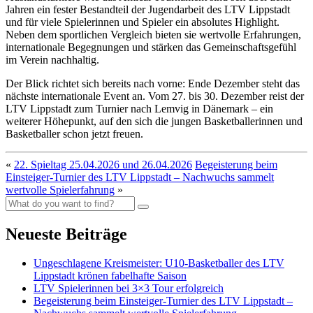
Jahren ein fester Bestandteil der Jugendarbeit des LTV Lippstadt
und für viele Spielerinnen und Spieler ein absolutes Highlight.
Neben dem sportlichen Vergleich bieten sie wertvolle Erfahrungen,
internationale Begegnungen und stärken das Gemeinschaftsgefühl
im Verein nachhaltig.
Der Blick richtet sich bereits nach vorne: Ende Dezember steht das
nächste internationale Event an. Vom 27. bis 30. Dezember reist der
LTV Lippstadt zum Turnier nach Lemvig in Dänemark – ein
weiterer Höhepunkt, auf den sich die jungen Basketballerinnen und
Basketballer schon jetzt freuen.
«
22. Spieltag 25.04.2026 und 26.04.2026
Begeisterung beim
Einsteiger-Turnier des LTV Lippstadt – Nachwuchs sammelt
wertvolle Spielerfahrung
»
Neueste Beiträge
Ungeschlagene Kreismeister: U10-Basketballer des LTV
Lippstadt krönen fabelhafte Saison
LTV Spielerinnen bei 3×3 Tour erfolgreich
Begeisterung beim Einsteiger-Turnier des LTV Lippstadt –