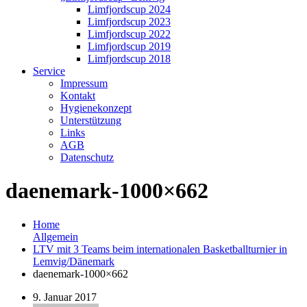
Limfjordscup 2024
Limfjordscup 2023
Limfjordscup 2022
Limfjordscup 2019
Limfjordscup 2018
Service
Impressum
Kontakt
Hygienekonzept
Unterstützung
Links
AGB
Datenschutz
daenemark-1000×662
Home
Allgemein
LTV mit 3 Teams beim internationalen Basketballturnier in
Lemvig/Dänemark
daenemark-1000×662
9. Januar 2017