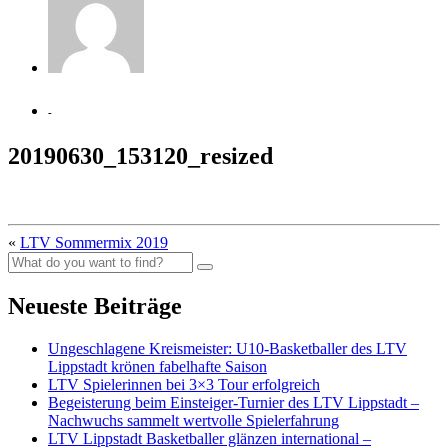
-
20190630_153120_resized
«
LTV Sommermix 2019
Neueste Beiträge
Ungeschlagene Kreismeister: U10-Basketballer des LTV
Lippstadt krönen fabelhafte Saison
LTV Spielerinnen bei 3×3 Tour erfolgreich
Begeisterung beim Einsteiger-Turnier des LTV Lippstadt –
Nachwuchs sammelt wertvolle Spielerfahrung
LTV Lippstadt Basketballer glänzen international –