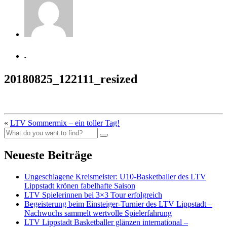
-
20180825_122111_resized
«
LTV Sommermix – ein toller Tag!
Neueste Beiträge
Ungeschlagene Kreismeister: U10-Basketballer des LTV
Lippstadt krönen fabelhafte Saison
LTV Spielerinnen bei 3×3 Tour erfolgreich
Begeisterung beim Einsteiger-Turnier des LTV Lippstadt –
Nachwuchs sammelt wertvolle Spielerfahrung
LTV Lippstadt Basketballer glänzen international –