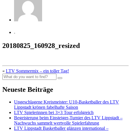
-
20180825_160928_resized
«
LTV Sommermix – ein toller Tag!
Neueste Beiträge
Ungeschlagene Kreismeister: U10-Basketballer des LTV
Lippstadt krönen fabelhafte Saison
LTV Spielerinnen bei 3×3 Tour erfolgreich
Begeisterung beim Einsteiger-Turnier des LTV Lippstadt –
Nachwuchs sammelt wertvolle Spielerfahrung
LTV Lippstadt Basketballer glänzen international –