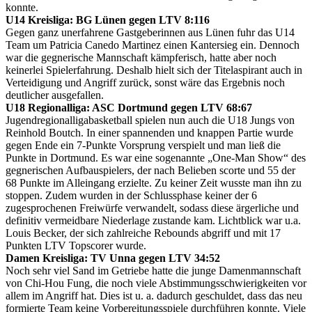
konnte.
U14 Kreisliga: BG Lünen gegen LTV 8:116
Gegen ganz unerfahrene Gastgeberinnen aus Lünen fuhr das U14
Team um Patricia Canedo Martinez einen Kantersieg ein. Dennoch
war die gegnerische Mannschaft kämpferisch, hatte aber noch
keinerlei Spielerfahrung. Deshalb hielt sich der Titelaspirant auch in
Verteidigung und Angriff zurück, sonst wäre das Ergebnis noch
deutlicher ausgefallen.
U18 Regionalliga: ASC Dortmund gegen LTV 68:67
Jugendregionalligabasketball spielen nun auch die U18 Jungs von
Reinhold Boutch. In einer spannenden und knappen Partie wurde
gegen Ende ein 7-Punkte Vorsprung verspielt und man ließ die
Punkte in Dortmund. Es war eine sogenannte „One-Man Show“ des
gegnerischen Aufbauspielers, der nach Belieben scorte und 55 der
68 Punkte im Alleingang erzielte. Zu keiner Zeit wusste man ihn zu
stoppen. Zudem wurden in der Schlussphase keiner der 6
zugesprochenen Freiwürfe verwandelt, sodass diese ärgerliche und
definitiv vermeidbare Niederlage zustande kam. Lichtblick war u.a.
Louis Becker, der sich zahlreiche Rebounds abgriff und mit 17
Punkten LTV Topscorer wurde.
Damen Kreisliga: TV Unna gegen LTV 34:52
Noch sehr viel Sand im Getriebe hatte die junge Damenmannschaft
von Chi-Hou Fung, die noch viele Abstimmungsschwierigkeiten vor
allem im Angriff hat. Dies ist u. a. dadurch geschuldet, dass das neu
formierte Team keine Vorbereitungsspiele durchführen konnte. Viele