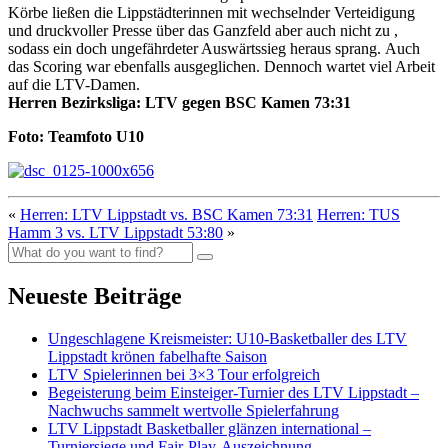
Körbe ließen die Lippstädterinnen mit wechselnder Verteidigung
und druckvoller Presse über das Ganzfeld aber auch nicht zu ,
sodass ein doch ungefährdeter Auswärtssieg heraus sprang. Auch
das Scoring war ebenfalls ausgeglichen. Dennoch wartet viel Arbeit
auf die LTV-Damen.
Herren Bezirksliga: LTV gegen BSC Kamen 73:31
Foto: Teamfoto U10
«
Herren: LTV Lippstadt vs. BSC Kamen 73:31
Herren: TUS
Hamm 3 vs. LTV Lippstadt 53:80
»
Neueste Beiträge
Ungeschlagene Kreismeister: U10-Basketballer des LTV
Lippstadt krönen fabelhafte Saison
LTV Spielerinnen bei 3×3 Tour erfolgreich
Begeisterung beim Einsteiger-Turnier des LTV Lippstadt –
Nachwuchs sammelt wertvolle Spielerfahrung
LTV Lippstadt Basketballer glänzen international –
Turniersiege und Fair-Play-Auszeichnung