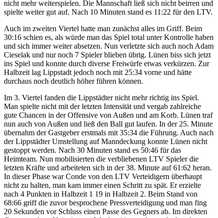
nicht mehr weiterspielen. Die Mannschaft ließ sich nicht beirren und
spielte weiter gut auf. Nach 10 Minuten stand es 11:22 für den LTV.
Auch im zweiten Viertel hatte man zunächst alles im Griff. Beim
30:16 schien es, als würde man das Spiel total unter Kontrolle haben
und sich immer weiter absetzen. Nun verletzte sich auch noch Adam
Cieselak und nur noch 7 Spieler blieben übrig. Lünen biss sich jetzt
ins Spiel und konnte durch diverse Freiwürfe etwas verkürzen. Zur
Halbzeit lag Lippstadt jedoch noch mit 25:34 vorne und hätte
durchaus noch deutlich höher führen können.
Im 3. Viertel fanden die Lippstädter nicht mehr richtig ins Spiel.
Man spielte nicht mit der letzten Intensität und vergab zahlreiche
gute Chancen in der Offensive von Außen und am Korb. Lünen traf
nun auch von Außen und ließ den Ball gut laufen. In der 25. Minute
übernahm der Gastgeber erstmals mit 35:34 die Führung. Auch nach
der Lippstädter Umstellung auf Manndeckung konnte Lünen nicht
gestoppt werden. Nach 30 Minuten stand es 50:46 für das
Heimteam. Nun mobilisierten die verbliebenen LTV Spieler die
letzten Kräfte und arbeiteten sich in der 38. Minute auf 61:62 heran.
In dieser Phase war Conde von den LTV Verteidigern überhaupt
nicht zu halten, man kam immer einen Schritt zu spät. Er erzielte
nach 4 Punkten in Halbzeit 1 19 in Halbzeit 2. Beim Stand von
68:66 griff die zuvor besprochene Pressverteidigung und man fing
20 Sekunden vor Schluss einen Passe des Gegners ab. Im direkten