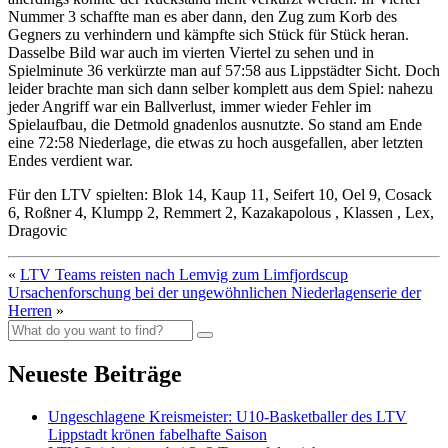
Nummer 3 schaffte man es aber dann, den Zug zum Korb des
Gegners zu verhindern und kämpfte sich Stück für Stück heran.
Dasselbe Bild war auch im vierten Viertel zu sehen und in
Spielminute 36 verkürzte man auf 57:58 aus Lippstädter Sicht. Doch
leider brachte man sich dann selber komplett aus dem Spiel: nahezu
jeder Angriff war ein Ballverlust, immer wieder Fehler im
Spielaufbau, die Detmold gnadenlos ausnutzte. So stand am Ende
eine 72:58 Niederlage, die etwas zu hoch ausgefallen, aber letzten
Endes verdient war.
Für den LTV spielten: Blok 14, Kaup 11, Seifert 10, Oel 9, Cosack
6, Roßner 4, Klumpp 2, Remmert 2, Kazakapolous , Klassen , Lex,
Dragovic
«
LTV Teams reisten nach Lemvig zum Limfjordscup
Ursachenforschung bei der ungewöhnlichen Niederlagenserie der
Herren
»
Neueste Beiträge
Ungeschlagene Kreismeister: U10-Basketballer des LTV
Lippstadt krönen fabelhafte Saison