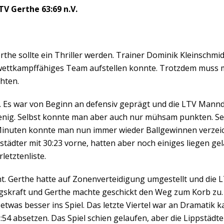
TV Gerthe 63:69 n.V.
the sollte ein Thriller werden. Trainer Dominik Kleinschmid
, wettkampffähiges Team aufstellen konnte. Trotzdem muss m
chten.
. Es war von Beginn an defensiv geprägt und die LTV Mannde
nig. Selbst konnte man aber auch nur mühsam punkten. Sel
Minuten konnte man nun immer wieder Ballgewinnen verzei
pstädter mit 30:23 vorne, hatten aber noch einiges liegen g
letztenliste.
cht. Gerthe hatte auf Zonenverteidigung umgestellt und die 
gskraft und Gerthe machte geschickt den Weg zum Korb zu. N
as besser ins Spiel. Das letzte Viertel war an Dramatik ka
6:54 absetzen. Das Spiel schien gelaufen, aber die Lippstäd