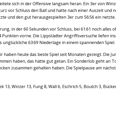
eitete sich in der Offensive langsam heran. Ein 3er von Win
rz vor Schluss den Ball und hatte nach einer Auszeit und n
tzte und den gut herausgespielten 3er zum 56:56 ein netzte.
ung, in der 60 Sekunden vor Schluss, bei 61:61 noch alles of
4 Punkten vorne. Die Lippstädter Angriffsversuche liefen i
s unglückliche 63:69 Niederlage in einem spannenden Spiel.
ir haben heute das beste Spiel seit Monaten gezeigt. Die J
ommen haben, das hätte gut getan. Ein Sonderlob geht an T
recken zusammen gehalten haben. Die Spielpause am nächste
 13, Winzer 13, Fung 8, Wall 6, Eschrich 5, Boutch 3, Bücker