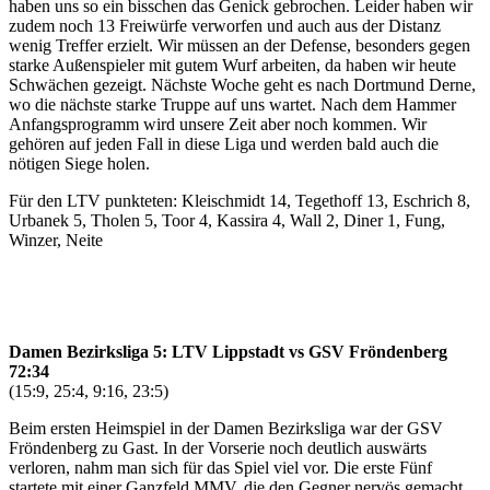
haben uns so ein bisschen das Genick gebrochen. Leider haben wir
zudem noch 13 Freiwürfe verworfen und auch aus der Distanz
wenig Treffer erzielt. Wir müssen an der Defense, besonders gegen
starke Außenspieler mit gutem Wurf arbeiten, da haben wir heute
Schwächen gezeigt. Nächste Woche geht es nach Dortmund Derne,
wo die nächste starke Truppe auf uns wartet. Nach dem Hammer
Anfangsprogramm wird unsere Zeit aber noch kommen. Wir
gehören auf jeden Fall in diese Liga und werden bald auch die
nötigen Siege holen.
Für den LTV punkteten: Kleischmidt 14, Tegethoff 13, Eschrich 8,
Urbanek 5, Tholen 5, Toor 4, Kassira 4, Wall 2, Diner 1, Fung,
Winzer, Neite
Damen Bezirksliga 5: LTV Lippstadt vs GSV Fröndenberg
72:34
(15:9, 25:4, 9:16, 23:5)
Beim ersten Heimspiel in der Damen Bezirksliga war der GSV
Fröndenberg zu Gast. In der Vorserie noch deutlich auswärts
verloren, nahm man sich für das Spiel viel vor. Die erste Fünf
startete mit einer Ganzfeld MMV, die den Gegner nervös gemacht