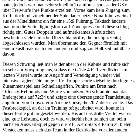
hatte, jedoch war man sehr schnell in Teamfouls, sodass der GSV
über Freiwürfe ihre Punkte erzielten. Vorne kam kein Zugang zum
Korb, doch mit zunehmender Spieldauer netzte Nina John zweimal
aus der Mitteldistanz ein für eine 15:9 Führung. Taktisch änderte
man nun die Verteidigungsform auf Zonenpresse und diese schlug
richtig ein. Gutes Doppeln und aufmerksames Aufrutschen
bescherten viele einfache Überzahlangriffe, die hochprozentig
abgeschlossen wurden. Man überrannte den Gegner förmlich mit
einem Fastbreak nach dem anderen und zog zur Halbzeit mit 40:13
davon.
Diesen Schwung ließ man leider aber in der Kabine und ruhte sich
zu sehr am Vorsprung aus, sodass die Gäste 49:29 verkürzten. Im
letzten Viertel wurde im Angriff und Verteidigung wieder viel
intensiver agiert. Die junge LTV Truppe scorte vielseitig durch gutes
Zusammenspiel aus Schnellangriffen, Punkte am Brett nach
Offensiv-Rebounds und Würfe von außen. So schraubte man das
Endergebnis auf 72:34 und zeigte eine überzeugende Teamleistung
angeführt von Topscorerin Amelie Giese, die 20 Zähler erzielte. Das
Fastbreakspiel, an der im Training oft gearbeitet wird, konnte in
dieser Partie gut umgesetzt werden. Bis auf das dritte Viertel war es
eine gute Leistung, doch es wird weiterhin hart trainiert um beim
nächsten Auswärtsspiel gegen die VfL AstroStars 4 Paroli zu bieten.
Verstecken muss sich das Team in der Bezirksliga vor niemanden.