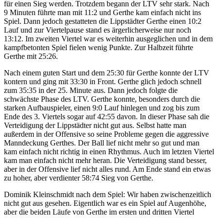
für einen Sieg werden. Trotzdem begann der LTV sehr stark. Nach
9 Minuten führte man mit 11:2 und Gerthe kam einfach nicht ins
Spiel. Dann jedoch gestatteten die Lippstädter Gerthe einen 10:2
Lauf und zur Viertelpause stand es ärgerlicherweise nur noch
13:12. Im zweiten Viertel war es weiterhin ausgeglichen und in dem
kampfbetonten Spiel fielen wenig Punkte. Zur Halbzeit führte
Gerthe mit 25:26.
Nach einem guten Start und dem 25:30 für Gerthe konnte der LTV
kontern und ging mit 33:30 in Front. Gerthe glich jedoch schnell
zum 35:35 in der 25. Minute aus. Dann jedoch folgte die
schwächste Phase des LTV. Gerthe konnte, besonders durch die
starken Aufbauspieler, einen 9:0 Lauf hinlegen und zog bis zum
Ende des 3. Viertels sogar auf 42:55 davon. In dieser Phase sah die
Verteidigung der Lippstädter nicht gut aus. Selbst hatte man
außerdem in der Offensive so seine Probleme gegen die aggressive
Manndeckung Gerthes. Der Ball lief nicht mehr so gut und man
kam einfach nicht richtig in einen Rhythmus. Auch im letzten Viertel
kam man einfach nicht mehr heran. Die Verteidigung stand besser,
aber in der Offensive lief nicht alles rund. Am Ende stand ein etwas
zu hoher, aber verdienter 58:74 Sieg von Gerthe.
Dominik Kleinschmidt nach dem Spiel: Wir haben zwischenzeitlich
nicht gut aus gesehen. Eigentlich war es ein Spiel auf Augenhöhe,
aber die beiden Läufe von Gerthe im ersten und dritten Viertel