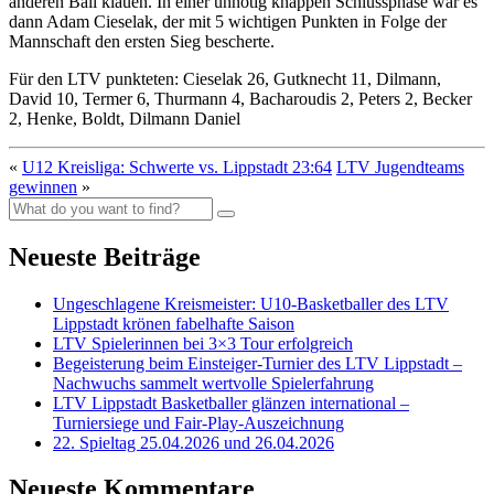
anderen Ball klauen. In einer unnötig knappen Schlussphase war es
dann Adam Cieselak, der mit 5 wichtigen Punkten in Folge der
Mannschaft den ersten Sieg bescherte.
Für den LTV punkteten: Cieselak 26, Gutknecht 11, Dilmann,
David 10, Termer 6, Thurmann 4, Bacharoudis 2, Peters 2, Becker
2, Henke, Boldt, Dilmann Daniel
«
U12 Kreisliga: Schwerte vs. Lippstadt 23:64
LTV Jugendteams
gewinnen
»
Neueste Beiträge
Ungeschlagene Kreismeister: U10-Basketballer des LTV
Lippstadt krönen fabelhafte Saison
LTV Spielerinnen bei 3×3 Tour erfolgreich
Begeisterung beim Einsteiger-Turnier des LTV Lippstadt –
Nachwuchs sammelt wertvolle Spielerfahrung
LTV Lippstadt Basketballer glänzen international –
Turniersiege und Fair-Play-Auszeichnung
22. Spieltag 25.04.2026 und 26.04.2026
Neueste Kommentare