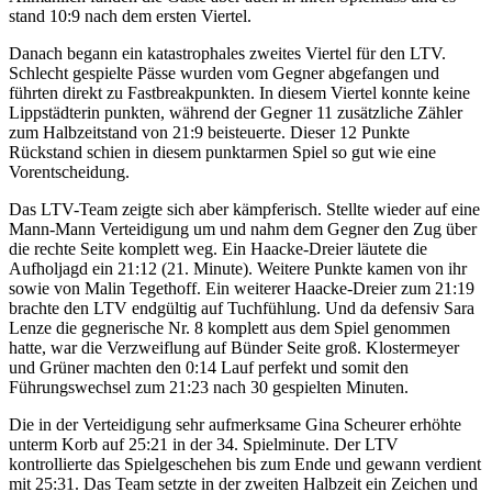
stand 10:9 nach dem ersten Viertel.
Danach begann ein katastrophales zweites Viertel für den LTV.
Schlecht gespielte Pässe wurden vom Gegner abgefangen und
führten direkt zu Fastbreakpunkten. In diesem Viertel konnte keine
Lippstädterin punkten, während der Gegner 11 zusätzliche Zähler
zum Halbzeitstand von 21:9 beisteuerte. Dieser 12 Punkte
Rückstand schien in diesem punktarmen Spiel so gut wie eine
Vorentscheidung.
Das LTV-Team zeigte sich aber kämpferisch. Stellte wieder auf eine
Mann-Mann Verteidigung um und nahm dem Gegner den Zug über
die rechte Seite komplett weg. Ein Haacke-Dreier läutete die
Aufholjagd ein 21:12 (21. Minute). Weitere Punkte kamen von ihr
sowie von Malin Tegethoff. Ein weiterer Haacke-Dreier zum 21:19
brachte den LTV endgültig auf Tuchfühlung. Und da defensiv Sara
Lenze die gegnerische Nr. 8 komplett aus dem Spiel genommen
hatte, war die Verzweiflung auf Bünder Seite groß. Klostermeyer
und Grüner machten den 0:14 Lauf perfekt und somit den
Führungswechsel zum 21:23 nach 30 gespielten Minuten.
Die in der Verteidigung sehr aufmerksame Gina Scheurer erhöhte
unterm Korb auf 25:21 in der 34. Spielminute. Der LTV
kontrollierte das Spielgeschehen bis zum Ende und gewann verdient
mit 25:31. Das Team setzte in der zweiten Halbzeit ein Zeichen und