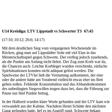
U14 Kreisliga: LTV Lippstadt vs Schwerter TS 67:45
(17:10; 10:12; 26:6; 14:17)
Mit dem deutlichen Sieg vom vergangenen Wochenende im
Rücken, ging man auf Lippstädter Seite mit viel Elan in das
Meisterschaftsspiel gegen Schwerte. Der verflog jedoch zusehends,
als die Punkte am Anfang nicht fielen. Der Zug zum Korb war da,
die Chancen auch. Leichte Korbleger wurden verschenkt, einfache
Spielsituationen konnten nicht adäquat gelöst werden. Die
Spielweise der LTVler ließ die Vermutung aufkommen, der eine
oder die andere hätte am Vorabend vielleicht etwas eher ins Bett
gehen sollen. Fehlende Konzentration und das Abhandenkommen
des unbedingten Siegeswillen trugen dazu bei, dass die Führung zur
Pause nur fünf Punkte betrug.
In der Halbzeit wurden klare Worte gefunden und der LTV kam wie
verwandelt aus der Kabine. Nachdem Henri Schütte den nächsten
Gang gefunden hatte, lief es im Angriff rund. Schwerte bekam