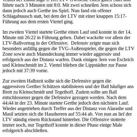
führte nach 3 Minuten mit 8:0. Mit zwei schnellen 3ern schoss sich
dann jedoch auch Gerthe ins Spiel. Nun fand ein offener
Schlagabtausch statt, bei dem der LTV mit einer knappen 15:17-
Führung aus dem ersten Viertel ging.
Im zweiten Viertel startete Gerthe einen Lauf und konnte in der 14.
Minute mit 26:22 in Führung gehen. Dabei wackelte vor allem der
LTV-Ballvortrag in der Offensive. Defensiv zeigte man sich
besonders anfällig gegen die TVG-Außenspieler, die gegen die LTV
Zone sowie auch Manndeckung immer wieder aggressiv und
erfolgreich aus der Distanz warfen. Dank einigen 3ern von Eschrich
und Kleinschmidt im 2. Viertel blieben die Lippstädter zur Pause
jedoch mit 37:39 vorne.
Zur zweiten Halbzeit sollte sich die Defensive gegen die
aggressiven Gerther Schützen stabilisieren und der Ball häufiger ans
Brett zu Kleinschmidt und Tegethoff. Zudem sollte am Ball
entschlossener gegen die Defensive gezogen werden. Nach dem
44:44 in der 23. Minute startete Gerthe jedoch den nächsten Lauf.
Wieder angetrieben durch Treffer aus der Distanz von Alarashe und
Masil setzten sich die Hausherren auf 55:44 ab. Von nun an lief der
LTV ständig einem Rückstand hinterher. Die Offensive stotterte
immer noch, nur Tegethoff konnte in dieser Phase einige Male
erfolgreich abschließen.