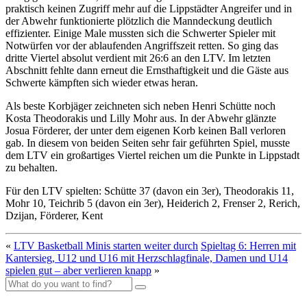
praktisch keinen Zugriff mehr auf die Lippstädter Angreifer und in
der Abwehr funktionierte plötzlich die Manndeckung deutlich
effizienter. Einige Male mussten sich die Schwerter Spieler mit
Notwürfen vor der ablaufenden Angriffszeit retten. So ging das
dritte Viertel absolut verdient mit 26:6 an den LTV. Im letzten
Abschnitt fehlte dann erneut die Ernsthaftigkeit und die Gäste aus
Schwerte kämpften sich wieder etwas heran.
Als beste Korbjäger zeichneten sich neben Henri Schütte noch
Kosta Theodorakis und Lilly Mohr aus. In der Abwehr glänzte
Josua Förderer, der unter dem eigenen Korb keinen Ball verloren
gab. In diesem von beiden Seiten sehr fair geführten Spiel, musste
dem LTV ein großartiges Viertel reichen um die Punkte in Lippstadt
zu behalten.
Für den LTV spielten: Schütte 37 (davon ein 3er), Theodorakis 11,
Mohr 10, Teichrib 5 (davon ein 3er), Heiderich 2, Frenser 2, Rerich,
Dzijan, Förderer, Kent
«
LTV Basketball Minis starten weiter durch
Spieltag 6: Herren mit
Kantersieg, U12 und U16 mit Herzschlagfinale, Damen und U14
spielen gut – aber verlieren knapp
»