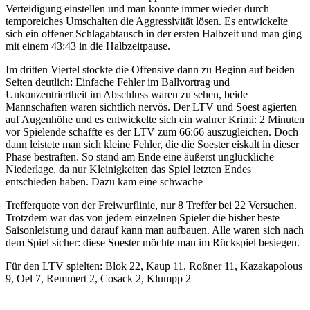
Verteidigung einstellen und man konnte immer wieder durch
temporeiches Umschalten die Aggressivität lösen. Es entwickelte
sich ein offener Schlagabtausch in der ersten Halbzeit und man ging
mit einem 43:43 in die Halbzeitpause.
Im dritten Viertel stockte die Offensive dann zu Beginn auf beiden
Seiten deutlich: Einfache Fehler im Ballvortrag und
Unkonzentriertheit im Abschluss waren zu sehen, beide
Mannschaften waren sichtlich nervös. Der LTV und Soest agierten
auf Augenhöhe und es entwickelte sich ein wahrer Krimi: 2 Minuten
vor Spielende schaffte es der LTV zum 66:66 auszugleichen. Doch
dann leistete man sich kleine Fehler, die die Soester eiskalt in dieser
Phase bestraften. So stand am Ende eine äußerst unglückliche
Niederlage, da nur Kleinigkeiten das Spiel letzten Endes
entschieden haben. Dazu kam eine schwache
Trefferquote von der Freiwurflinie, nur 8 Treffer bei 22 Versuchen.
Trotzdem war das von jedem einzelnen Spieler die bisher beste
Saisonleistung und darauf kann man aufbauen. Alle waren sich nach
dem Spiel sicher: diese Soester möchte man im Rückspiel besiegen.
Für den LTV spielten: Blok 22, Kaup 11, Roßner 11, Kazakapolous
9, Oel 7, Remmert 2, Cosack 2, Klumpp 2