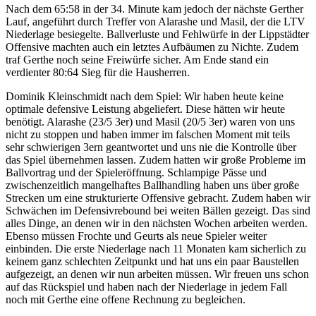
Nach dem 65:58 in der 34. Minute kam jedoch der nächste Gerther
Lauf, angeführt durch Treffer von Alarashe und Masil, der die LTV
Niederlage besiegelte. Ballverluste und Fehlwürfe in der Lippstädter
Offensive machten auch ein letztes Aufbäumen zu Nichte. Zudem
traf Gerthe noch seine Freiwürfe sicher. Am Ende stand ein
verdienter 80:64 Sieg für die Hausherren.
Dominik Kleinschmidt nach dem Spiel: Wir haben heute keine
optimale defensive Leistung abgeliefert. Diese hätten wir heute
benötigt. Alarashe (23/5 3er) und Masil (20/5 3er) waren von uns
nicht zu stoppen und haben immer im falschen Moment mit teils
sehr schwierigen 3ern geantwortet und uns nie die Kontrolle über
das Spiel übernehmen lassen. Zudem hatten wir große Probleme im
Ballvortrag und der Spieleröffnung. Schlampige Pässe und
zwischenzeitlich mangelhaftes Ballhandling haben uns über große
Strecken um eine strukturierte Offensive gebracht. Zudem haben wir
Schwächen im Defensivrebound bei weiten Bällen gezeigt. Das sind
alles Dinge, an denen wir in den nächsten Wochen arbeiten werden.
Ebenso müssen Frochte und Geurts als neue Spieler weiter
einbinden. Die erste Niederlage nach 11 Monaten kam sicherlich zu
keinem ganz schlechten Zeitpunkt und hat uns ein paar Baustellen
aufgezeigt, an denen wir nun arbeiten müssen. Wir freuen uns schon
auf das Rückspiel und haben nach der Niederlage in jedem Fall
noch mit Gerthe eine offene Rechnung zu begleichen.