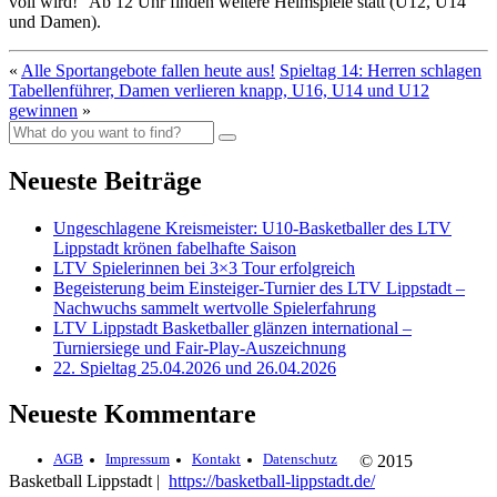
voll wird!“ Ab 12 Uhr finden weitere Heimspiele statt (U12, U14
und Damen).
«
Alle Sportangebote fallen heute aus!
Spieltag 14: Herren schlagen
Tabellenführer, Damen verlieren knapp, U16, U14 und U12
gewinnen
»
Neueste Beiträge
Ungeschlagene Kreismeister: U10-Basketballer des LTV
Lippstadt krönen fabelhafte Saison
LTV Spielerinnen bei 3×3 Tour erfolgreich
Begeisterung beim Einsteiger-Turnier des LTV Lippstadt –
Nachwuchs sammelt wertvolle Spielerfahrung
LTV Lippstadt Basketballer glänzen international –
Turniersiege und Fair-Play-Auszeichnung
22. Spieltag 25.04.2026 und 26.04.2026
Neueste Kommentare
AGB
Impressum
Kontakt
Datenschutz
© 2015
Basketball Lippstadt |
https://basketball-lippstadt.de/