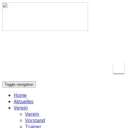
info@basketball-lippstadt.de
+49-176-
23175297
Toggle navigation
Home
Aktuelles
Verein
Verein
Vorstand
Trainer