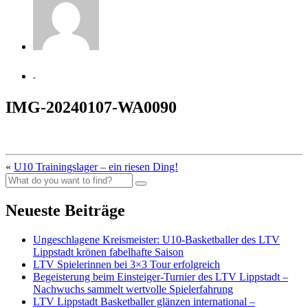
-
IMG-20240107-WA0090
«
U10 Trainingslager – ein riesen Ding!
Neueste Beiträge
Ungeschlagene Kreismeister: U10-Basketballer des LTV
Lippstadt krönen fabelhafte Saison
LTV Spielerinnen bei 3×3 Tour erfolgreich
Begeisterung beim Einsteiger-Turnier des LTV Lippstadt –
Nachwuchs sammelt wertvolle Spielerfahrung
LTV Lippstadt Basketballer glänzen international –