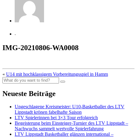
-
IMG-20210806-WA0008
«
U14 mit hochklassigem Vorbereitungsspiel in Hamm
Neueste Beiträge
Ungeschlagene Kreismeister: U10-Basketballer des LTV
Lippstadt krönen fabelhafte Saison
LTV Spielerinnen bei 3×3 Tour erfolgreich
Begeisterung beim Einsteiger-Turnier des LTV Lippstadt –
Nachwuchs sammelt wertvolle Spielerfahrung
LTV Lippstadt Basketballer glänzen international –