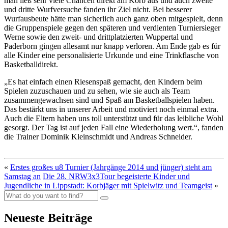
man ließ sehr viele Chancen direkt am Korb aus und auch zweite
und dritte Wurfversuche fanden ihr Ziel nicht. Bei besserer
Wurfausbeute hätte man sicherlich auch ganz oben mitgespielt, denn
die Gruppenspiele gegen den späteren und verdienten Turniersieger
Werne sowie den zweit- und drittplatzierten Wuppertal und
Paderborn gingen allesamt nur knapp verloren. Am Ende gab es für
alle Kinder eine personalisierte Urkunde und eine Trinkflasche von
Basketballdirekt.
„Es hat einfach einen Riesenspaß gemacht, den Kindern beim
Spielen zuzuschauen und zu sehen, wie sie auch als Team
zusammengewachsen sind und Spaß am Basketballspielen haben.
Das bestärkt uns in unserer Arbeit und motiviert noch einmal extra.
Auch die Eltern haben uns toll unterstützt und für das leibliche Wohl
gesorgt. Der Tag ist auf jeden Fall eine Wiederholung wert.“, fanden
die Trainer Dominik Kleinschmidt und Andreas Schneider.
«
Erstes großes u8 Turnier (Jahrgänge 2014 und jünger) steht am
Samstag an
Die 28. NRW3x3Tour begeisterte Kinder und
Jugendliche in Lippstadt: Korbjäger mit Spielwitz und Teamgeist
»
Neueste Beiträge