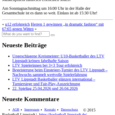
Am Sonntagnachmittag um 16:00 Uhr in der Halle der
Gesamtschule ist es dann so weit. Einlass ist ab 15:30 Uhr!
«
u12 erfolgreich
Herren 1 gewinnen „in dramatic fashion“ mit
67:65 gegen Witten
»
Neueste Beiträge
Ungeschlagene Kreismeister: U10-Basketballer des LTV
Lippstadt krönen fabelhafte Saison
LTV Spielerinnen bei 3×3 Tour erfolgreich
Begeisterung beim Einsteiger-Turnier des LTV Lippstadt –
Nachwuchs sammelt wertvolle Spielerfahrung
LTV Lippstadt Basketballer glänzen international –
Turniersiege und Fair-Play-Auszeichnung
22. Spieltag 25.04.2026 und 26.04.2026
Neueste Kommentare
AGB
Impressum
Kontakt
Datenschutz
© 2015
Basketball Lippstadt |
https://basketball-lippstadt.de/