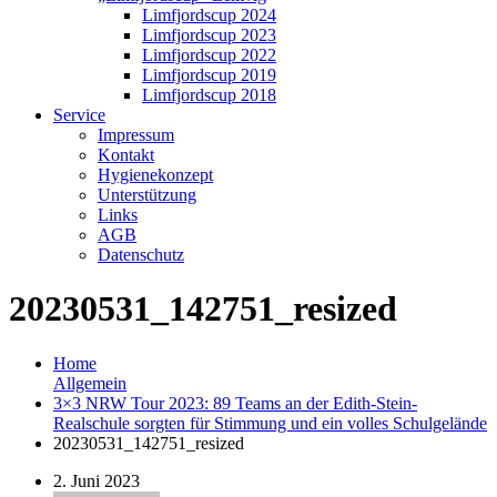
Limfjordscup 2024
Limfjordscup 2023
Limfjordscup 2022
Limfjordscup 2019
Limfjordscup 2018
Service
Impressum
Kontakt
Hygienekonzept
Unterstützung
Links
AGB
Datenschutz
20230531_142751_resized
Home
Allgemein
3×3 NRW Tour 2023: 89 Teams an der Edith-Stein-
Realschule sorgten für Stimmung und ein volles Schulgelände
20230531_142751_resized
2. Juni 2023