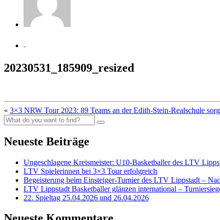
-
20230531_185909_resized
«
3×3 NRW Tour 2023: 89 Teams an der Edith-Stein-Realschule sorgt
Neueste Beiträge
Ungeschlagene Kreismeister: U10-Basketballer des LTV Lippst
LTV Spielerinnen bei 3×3 Tour erfolgreich
Begeisterung beim Einsteiger-Turnier des LTV Lippstadt – Na
LTV Lippstadt Basketballer glänzen international – Turniersi
22. Spieltag 25.04.2026 und 26.04.2026
Neueste Kommentare