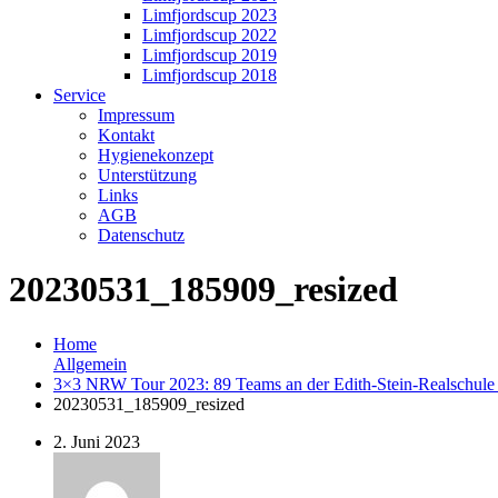
Limfjordscup 2023
Limfjordscup 2022
Limfjordscup 2019
Limfjordscup 2018
Service
Impressum
Kontakt
Hygienekonzept
Unterstützung
Links
AGB
Datenschutz
20230531_185909_resized
Home
Allgemein
3×3 NRW Tour 2023: 89 Teams an der Edith-Stein-Realschule 
20230531_185909_resized
2. Juni 2023