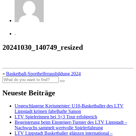
-
20241030_140749_resized
«
Basketball-Sporthelferausbildung 2024
Neueste Beiträge
Ungeschlagene Kreismeister: U10-Basketballer des LTV
Lippstadt krönen fabelhafte Saison
LTV Spielerinnen bei 3×3 Tour erfolgreich
Begeisterung beim Einsteiger-Turnier des LTV Lippstadt –
Nachwuchs sammelt wertvolle Spielerfahrung
LTV Lippstadt Basketballer glänzen international –