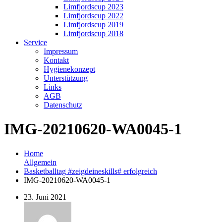
Limfjordscup 2023
Limfjordscup 2022
Limfjordscup 2019
Limfjordscup 2018
Service
Impressum
Kontakt
Hygienekonzept
Unterstützung
Links
AGB
Datenschutz
IMG-20210620-WA0045-1
Home
Allgemein
Basketballtag #zeigdeineskills# erfolgreich
IMG-20210620-WA0045-1
23. Juni 2021