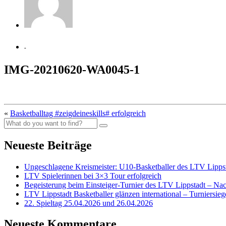
-
IMG-20210620-WA0045-1
«
Basketballtag #zeigdeineskills# erfolgreich
Neueste Beiträge
Ungeschlagene Kreismeister: U10-Basketballer des LTV Lippst
LTV Spielerinnen bei 3×3 Tour erfolgreich
Begeisterung beim Einsteiger-Turnier des LTV Lippstadt – Na
LTV Lippstadt Basketballer glänzen international – Turniersi
22. Spieltag 25.04.2026 und 26.04.2026
Neueste Kommentare