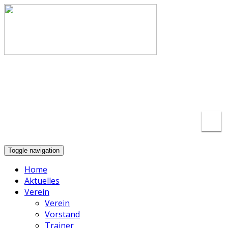
info@basketball-lippstadt.de
+49-176-
23175297
Toggle navigation
Home
Aktuelles
Verein
Verein
Vorstand
Trainer