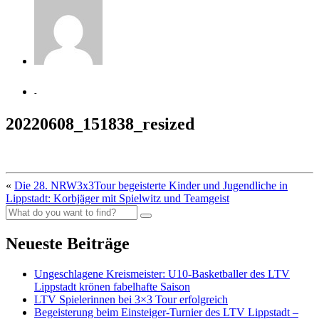
-
20220608_151838_resized
«
Die 28. NRW3x3Tour begeisterte Kinder und Jugendliche in
Lippstadt: Korbjäger mit Spielwitz und Teamgeist
Neueste Beiträge
Ungeschlagene Kreismeister: U10-Basketballer des LTV
Lippstadt krönen fabelhafte Saison
LTV Spielerinnen bei 3×3 Tour erfolgreich
Begeisterung beim Einsteiger-Turnier des LTV Lippstadt –