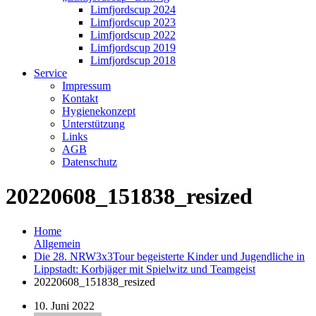
Limfjordscup 2024
Limfjordscup 2023
Limfjordscup 2022
Limfjordscup 2019
Limfjordscup 2018
Service
Impressum
Kontakt
Hygienekonzept
Unterstützung
Links
AGB
Datenschutz
20220608_151838_resized
Home
Allgemein
Die 28. NRW3x3Tour begeisterte Kinder und Jugendliche in
Lippstadt: Korbjäger mit Spielwitz und Teamgeist
20220608_151838_resized
10. Juni 2022